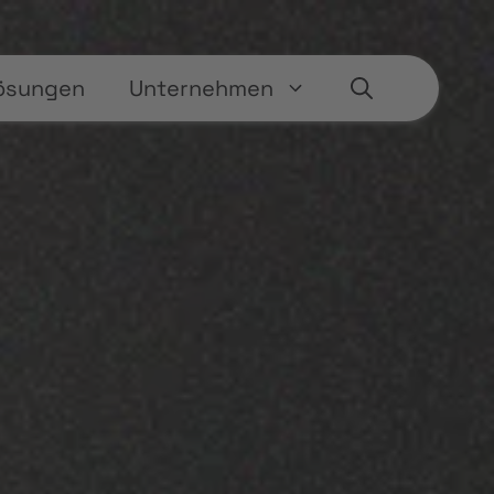
ösungen
Unternehmen