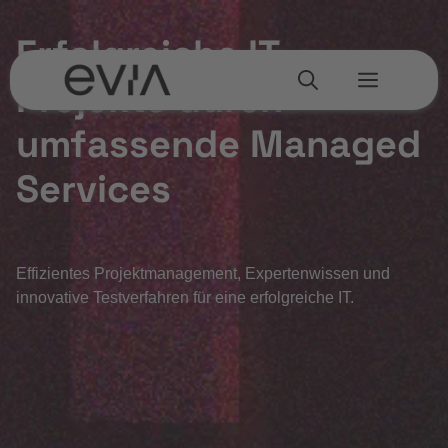
Zum
Inhalt
Erfolgreiche IT-
springen
Menü
Projekte durch
umfassende Managed
Services
Effizientes Projektmanagement, Expertenwissen und
innovative Testverfahren für eine erfolgreiche IT.