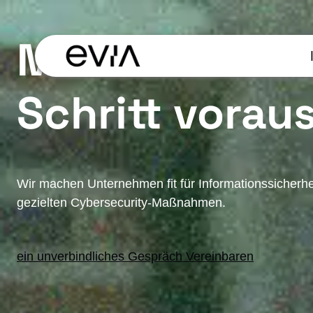
Zum
Inhalt
Mit secure36
springen
Schritt vorau
Wir machen Unternehmen fit für Informationssicherhe
gezielten Cybersecurity-Maßnahmen.
ein unverbindliches Gespräch Vereinbaren