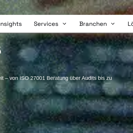
0 immer einen
Insights
Services
Branchen
L
s
it – von ISO 27001 Beratung über Audits bis zu