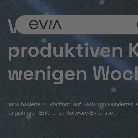
Zum
Inhalt
Von Process 
springen
produktiven 
wenigen Woch
Java-basierte KI-Plattform auf Basis von Hunderten e
langjährigen Enterprise-Software-Expertise.